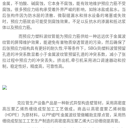
金属，不怕酸、碱腐蚀，它本身不腐蚀，能有效地维护预应力筋不受
腐蚀。很多预应力结构承受着外界严峻的影响，如除冰盐或盐水。当
后张构件因为防水层的溃散、微裂缝漏水和排水设备的堵塞或失效
时，预应力筋就会可能受到腐蚀效果。不足以反抗水的渗漏和抵达浆
体以及预应力筋。
而预应力塑料波纹管能为预应力筋供给一种远远优于金属波
纹管的屏障维护效果，能避免有害物质穿透管道的污染，然后确保了
后张预应力结构具有更好的耐久性;平等条件下，SBG(B)塑料波管预留
孔道的冲突系数显着小于金属波纹管预留孔道的冲突系数，减小了张
拉过程中预应力的冲突丢失。挤出机,牵引机采用进口调速器动和控
制，稳定性好，精度高，可靠性高。
克拉管生产设备产品是一种新式异型构造壁管材，采用高密度
高压聚乙烯热缠绕成型加工工艺做成。商品以高密度聚乙烯树脂
（HDPE）为原材料，以PP或PE金属波纹管做輔助支撑点管，采用热
缠绕成型加工工艺生产制造的高密度高压聚乙烯大口径缠绕提高管。