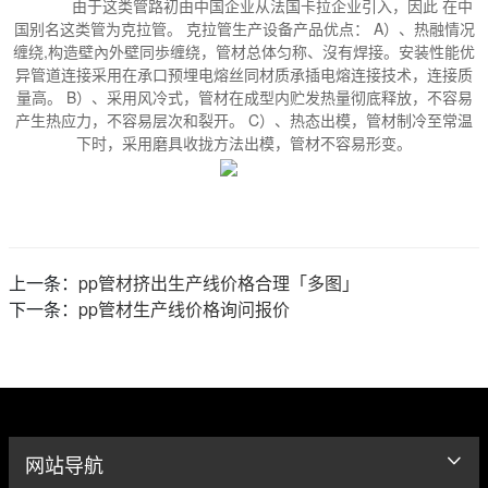
由于这类管路初由中国企业从法国卡拉企业引入，因此 在中
国别名这类管为克拉管。 克拉管生产设备产品优点： A）、热融情况
缠绕,构造壁內外壁同歩缠绕，管材总体匀称、沒有焊接。安装性能优
异管道连接采用在承口预埋电熔丝同材质承插电熔连接技术，连接质
量高。 B）、采用风冷式，管材在成型内贮发热量彻底释放，不容易
产生热应力，不容易层次和裂开。 C）、热态出模，管材制冷至常温
下时，采用磨具收拢方法出模，管材不容易形变。
上一条：
pp管材挤出生产线价格合理「多图」
下一条：
pp管材生产线价格询问报价
网站导航