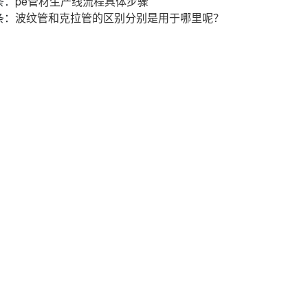
条：
pe管材生产线流程具体步骤
条：
波纹管和克拉管的区别分别是用于哪里呢？