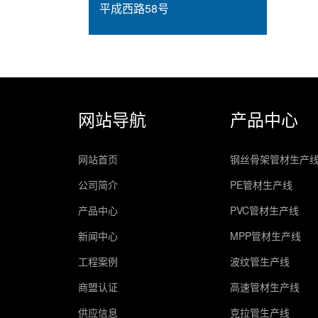
平成西路58号
网站导航
产品中心
网站首页
钢丝骨架管材生产
公司简介
PE管材生产线
产品中心
PVC管材生产线
新闻中心
MPP管材生产线
工程案例
波纹管生产线
商盟认证
高速管材生产线
供应信息
克拉管生产线