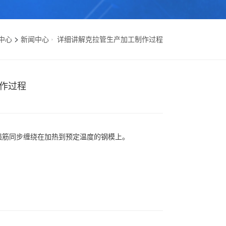
>
中心
新闻中心
详细讲解克拉管生产加工制作过程
作过程
加强筋同步缠绕在加热到预定温度的钢模上。