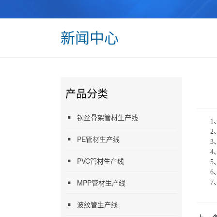
新闻中心
产品分类
钢丝骨架管材生产线
1
2
PE管材生产线
3
4
PVC管材生产线
5
6
MPP管材生产线
7
波纹管生产线