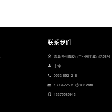
联系我们
线
青岛胶州市胶西工业园平成西路58号
宋坤
0532-85212181
13964225913@163.com
13375585913