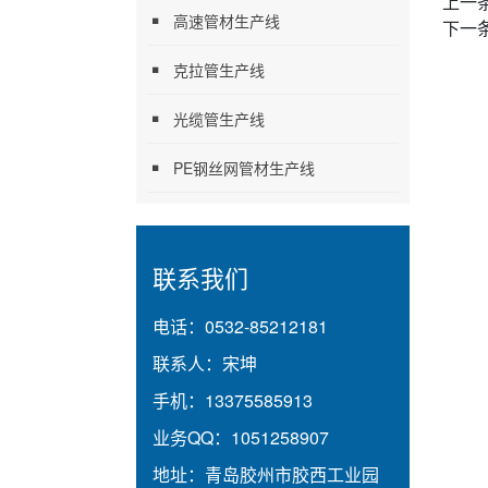
上一
高速管材生产线
下一
克拉管生产线
光缆管生产线
PE钢丝网管材生产线
联系我们
电话：
0532-85212181
联系人：
宋坤
手机：
13375585913
业务QQ：
1051258907
地址：
青岛胶州市胶西工业园