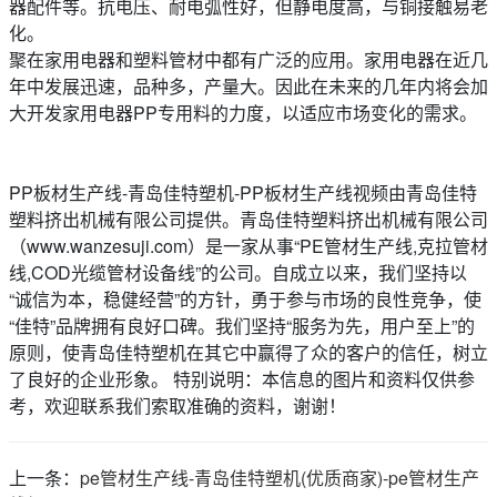
器配件等。抗电压、耐电弧性好，但静电度高，与铜接触易老
化。
聚在家用电器和塑料管材中都有广泛的应用。家用电器在近几
年中发展迅速，品种多，产量大。因此在未来的几年内将会加
大开发家用电器PP专用料的力度，以适应市场变化的需求。
PP板材生产线-青岛佳特塑机-PP板材生产线视频由青岛佳特
塑料挤出机械有限公司提供。青岛佳特塑料挤出机械有限公司
（www.wanzesuji.com）是一家从事“PE管材生产线,克拉管材
线,COD光缆管材设备线”的公司。自成立以来，我们坚持以
“诚信为本，稳健经营”的方针，勇于参与市场的良性竞争，使
“佳特”品牌拥有良好口碑。我们坚持“服务为先，用户至上”的
原则，使青岛佳特塑机在其它中赢得了众的客户的信任，树立
了良好的企业形象。 特别说明：本信息的图片和资料仅供参
考，欢迎联系我们索取准确的资料，谢谢！
上一条：
pe管材生产线-青岛佳特塑机(优质商家)-pe管材生产