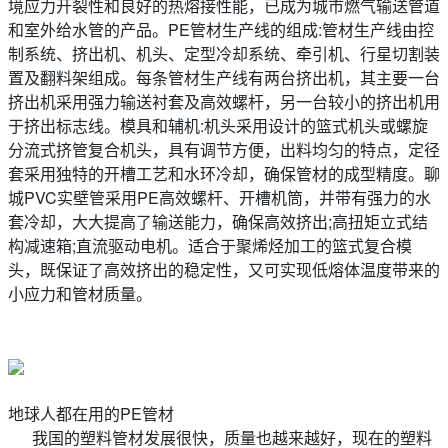
境应力开裂性和良好的热熔接性能，已成为城市燃气输送管道
和室外给水管的产品。PE管材生产线的组成:管材生产线由控
制系统、挤出机、机头、定型冷却系统、牵引机、行星切割装
置及翻料架组成。每条管材生产线有两台挤出机，其主要一台
挤出机采用强力输送衬套及高效螺杆，另一台较小的挤出机用
于挤出标志线。模具和辅机:机头采用设计的篮式机头或螺旋
分流式挤管复合机头，具有调节方便，出料均匀的特点，定径
套采用独特的开槽工艺和水环冷却，确保管材的成型精度。聊
城PVC实壁管采用PE高效螺杆、开槽机筒，并带有强力的水
套冷却，大大提高了输送能力，确保高效挤出;高扭矩立式结
构减速箱;直流驱动电机。适合于聚烯烃加工的篮式复合模
头，既保证了高效挤出的稳定性，又可实现低熔体温度带来的
小应力和管材质量。
地球人都在用的PE管材
我国的塑料管材发展很快，质量也越来越好，现在的塑料