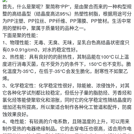
首先，什么是聚呢？聚简称“PP”，是由聚合而来的一种构型规
整的高结晶型（结晶度高达95%）热塑性树脂，根据用途可分
为PP注塑、PP拉丝、PP纤维、PP薄膜、PP管材。生活中常
用的塑料中，聚属于质量轻的品种之一。
下面是聚的性能：
1、物理性能：无毒、无臭、无味，呈乳白色高结晶状密度只
有0.9-0.91g/cm3，对水的稳定性好。
2、热性能：具有良好的的耐热性，其制品能在100℃以上温
度进行消毒灭菌，在不受外力的条件下，150℃也不变形。脆
化温度为-35℃，在低于-35℃会发生脆化，耐寒性不如聚乙
烯。
3、化学稳定性：化学稳定性很好，除能被、浓侵蚀外，对其
它各种化学试剂都比较稳定，但低分子量的脂肪烃、芳香烃和
氯化烃等能使聚软化和溶胀，同时它的化学稳定性随结晶度的
增加还有所提高，所以聚适合制作各种化工管道和配件，防腐
蚀效果良好。
4、电性能：有较高的介电系数，且随温度的上升，可以用来
制作受热的电器绝缘制品。它的击穿电压也很高，适合用作电