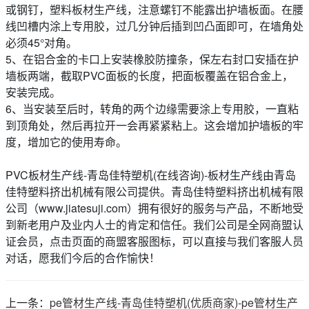
或钢钉，塑料板材生产线，注意螺钉不能露出护墙板面。在腰
线凹槽内涂上专用胶，过几分钟后插到凹凸面即可，在墙角处
必须45°对角。
5、在铝合金的卡口上安装橡胶防撞条，保左右封口安插在护
墙板两端，截取PVC面板的长度，把面板覆盖在铝合金上，
安装完成。
6、当安装至后时，转角的两个边缘需要涂上专用胶，一直粘
到顶角处，然后再拉开一会再紧紧粘上。这会增加护墙板的牢
度，增加它的使用寿命。
PVC板材生产线-青岛佳特塑机(在线咨询)-板材生产线由青岛
佳特塑料挤出机械有限公司提供。青岛佳特塑料挤出机械有限
公司（www.jiatesuji.com）拥有很好的服务与产品，不断地受
到新老用户及业内人士的肯定和信任。我们公司是全网商盟认
证会员，点击页面的商盟客服图标，可以直接与我们客服人员
对话，愿我们今后的合作愉快！
上一条：
pe管材生产线-青岛佳特塑机(优质商家)-pe管材生产