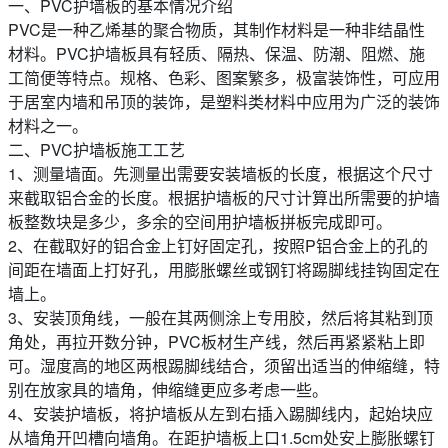
一、PVC护墙板的基本情况介绍
PVC是一种乙烯基的聚合物质，其制作材料是一种非结晶性
材料。PVC护墙板具有轻质、隔热、保温、防潮、阻燃、施
工简便等特点。规格、色彩、图案繁多，极富装饰性，可应用
于居室内墙和吊顶的装饰，是塑料类材料中应用为广泛的装饰
材料之一。
二、PVC护墙板施工工艺
1、测量墙面。先测量出需要安装墙板的长度，根据这个尺寸
来截取铝合金的长度。根据护墙板的尺寸计算出所需要的护墙
板整数块是多少，多余的空间用护墙板拼板完成即可。
2、在截取好的铝合金上钉好固定孔，按照P铝合金上的孔的
间距在墙面上打好孔，用膨胀螺丝或钢钉将踢脚线挂钩固定在
墙上。
3、安装顶角线，一般在其两侧涂上专用胶，然后将其粘到顶
角处，再拉开数分钟，PVC板材生产线，然后再紧紧粘上即
可。湿度高的地区两根踢脚线结合，须留出适当的伸缩缝，特
别在放家具的墙角，伸缩缝更应多考虑一些。
4、安装护墙板，将护墙板从左到右插入踢脚线内，起始块应
从墙角开凹槽向墙角。在距护墙板上口1.5cm处安上膨胀螺钉