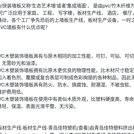
快装墙板又称'生态艺术墙'或者'集成墙面'， 是由pvc/竹木纤
 可广泛应用于家庭， 工程， 写字楼，板材生产线， 酒店， 餐
涌动，各个工厂争先恐后的上墙板生产线，板材生产设备，一时之
PVC墙板有什么优点呢？
PVC木塑装饰墙板具有与原木相同的加工性能，可钉、可钻、可
、无需砂光和油漆。
PVC木塑装饰墙板拥有比原木更优良的物理性能，比木材尺寸稳
加入着色剂、覆膜或复合表层可制成色彩绚丽的各种制品，因此
PVC木塑装饰墙板具有防火、防水、搞腐蚀、耐潮湿、不被虫蛀
维护费用低。
PVC木塑装饰墙板在使用中有类似木质外观，比塑料硬度高，寿
量轻、保温、表面光滑平整、无污染。
C板材生产线-板材生产线-青岛佳特塑机(查看)由青岛佳特塑料