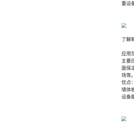
重设
了解
应用
主要
面保
场等
优点
墙体
设备