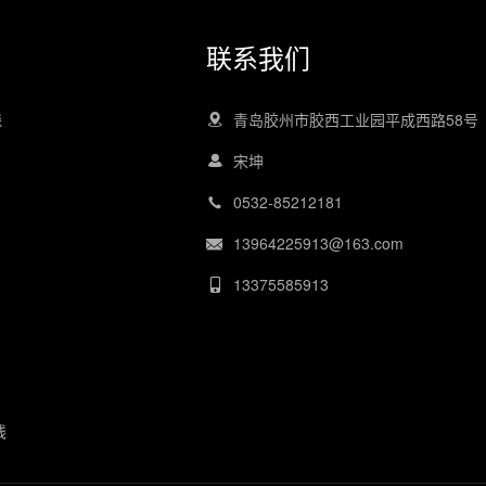
联系我们
线
青岛胶州市胶西工业园平成西路58号
宋坤
0532-85212181
13964225913@163.com
13375585913
线