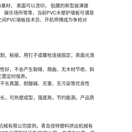
维为基材， 表面可以烫印， 贴膜的新型装潢建
厅， 娱乐场所等等，当前PVC木塑护墙板可谓是
间PVC墙板技术员、开机师傅成为争抢对
切割、粘接，用钉子或螺栓连接固定，表面光滑
定性好，不会产生裂缝、翘曲、无木材节疤、斜
无需定时保养。
、不长真菌、耐酸碱、无害、无污染等优良性
命长，可热塑成型，强度高，节约能源。产品质
挤出机械有限公司提供。青岛佳特塑料挤出机械有