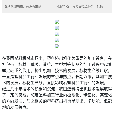
企业视频展播，请点击播放
视频作者：青岛佳特塑料挤出机械有限公司
在我国塑料机械市场中，塑料挤出机作为重要的加工设备，在
打包带、板材、薄膜、造粒、异型材等制品的加工过程中起着
举足轻重的作用。挤出机加工技术的发展，板材生产线厂家，
一直是塑料加工行业发展的重点与热点。长期以来，其加工技
术的发展，板材生产线，直接影响着塑料加工行业的发展。
经过几十年技术的积累和沉淀，我国塑料挤出机技术发展取得
了一定的突破。随着塑料加工行业向极限化、精密化、高速化
的方向发展，与之相关的塑料挤出机也呈现出、多功能、低能
耗的发展特点。