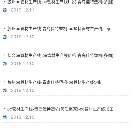
胶州pe管材生产线-pe管材生产线厂家-青岛佳特塑机(多图)
2019.12.11
胶州pe管材生产线-青岛佳特塑机-pe塑料管材生产线厂家
2019.12.10
烟台pe管材生产线-pe管材生产线价格-青岛佳特塑机(多图)
2019.12.10
胶州pe管材生产线-青岛佳特塑机-pe管材生产线定制
2019.12.10
pe管材生产线-青岛佳特塑机(优质商家)-pe管材生产线加工
2019.12.10